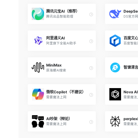
腾讯元宝AI（推荐）
DeepS
腾讯出品智能助理
DS官方
阿里通义AI
百度文
阿里旗下全能AI助手
百度智能
MiniMax
智谱清
原海螺AI搜索
微软Copilot（不建议）
Nova 
需要魔法上网
需要魔法
AI吵架（辩论）
perplexi
需要魔法上网
需要魔法