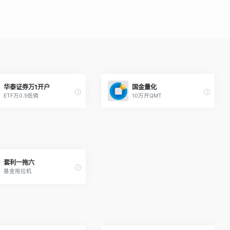
华泰证券万1开户
国金量化
ETF万0.5低佣
10万开QMT
套利一拖六
基金拖拉机