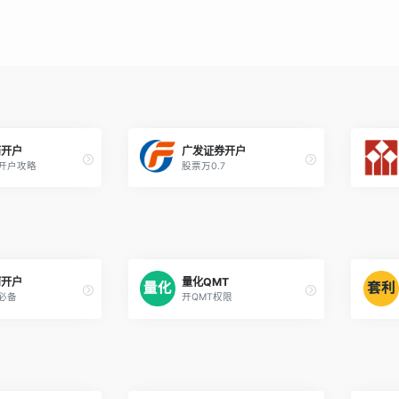
商开户
广发证券开户
开户攻略
股票万0.7
河开户
量化QMT
必备
开QMT权限