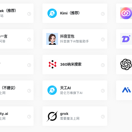
eek（推荐）
Kimi（推荐）
网站
心一言
抖音豆包
问答
抖音旗下AI智能助手
言
360纳米搜索
AI（不建议）
天工AI
上网
昆仑万维旗下AI
ty.ai
grok
上网
需要魔法上网